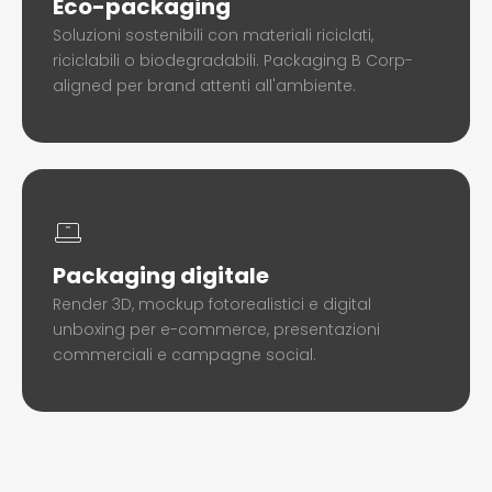
Eco-packaging
Soluzioni sostenibili con materiali riciclati,
riciclabili o biodegradabili. Packaging B Corp-
aligned per brand attenti all'ambiente.
Packaging digitale
Render 3D, mockup fotorealistici e digital
unboxing per e-commerce, presentazioni
commerciali e campagne social.