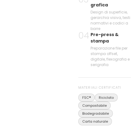
grafica
Design di superficie,
gerarchia visiva, testi
normativi e codici a
barre
04
Pre-press &
stampa
Preparazione file per
stampa offset,
digitale, flexografia e
serigrafia
MATERIALI CERTIFICATI
FSC®
Riciclato
Compostabile
Biodegradabile
Carta naturale