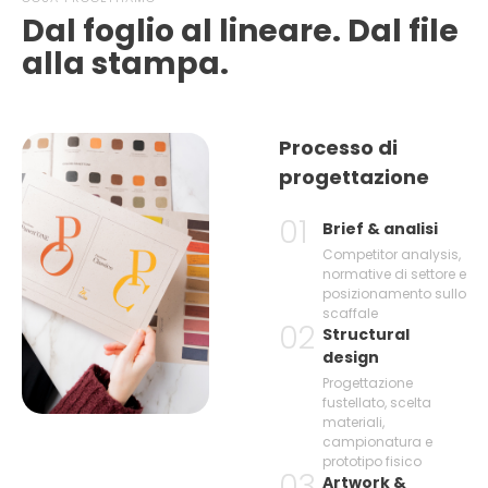
Dal foglio al lineare. Dal file
alla stampa.
Processo di
progettazione
01
Brief & analisi
Competitor analysis,
normative di settore e
posizionamento sullo
scaffale
02
Structural
design
Progettazione
fustellato, scelta
materiali,
campionatura e
prototipo fisico
03
Artwork &