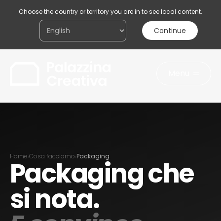
Choose the country or territory you are in to see local content.
Continue
Menu
Acconsento al trattamento dei miei dati
personali ai sensi della legge sulla
privacy
Invia il messaggio
Home
Cosa facciamo
Packaging
›
›
Packaging che
si nota.