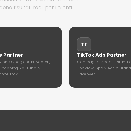
 risultati reali per i clienti.
TT
e Partner
TikTok Ads Partner
azione Google Ads. Search,
Campagne video-first: In-F
 Shopping, YouTube e
TopView, Spark Ads e Brand
ance Max.
Takeover.