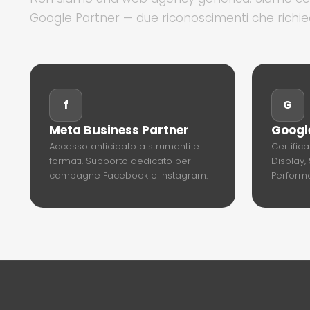
Google Partner — due riconoscimenti che richiedono
f
G
Meta Business Partner
Googl
Accesso anticipato a strumenti e
Certific
formati. Supporto dedicato per
Display,
campagne Facebook e Instagram.
Perform