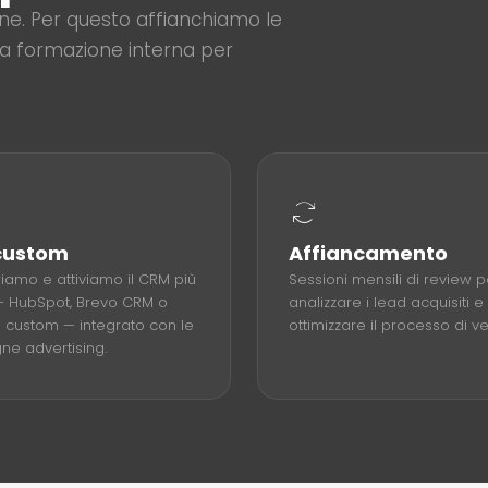
ene. Per questo affianchiamo le
la formazione interna per
custom
Affiancamento
iamo e attiviamo il CRM più
Sessioni mensili di review p
— HubSpot, Brevo CRM o
analizzare i lead acquisiti e
i custom — integrato con le
ottimizzare il processo di ve
e advertising.