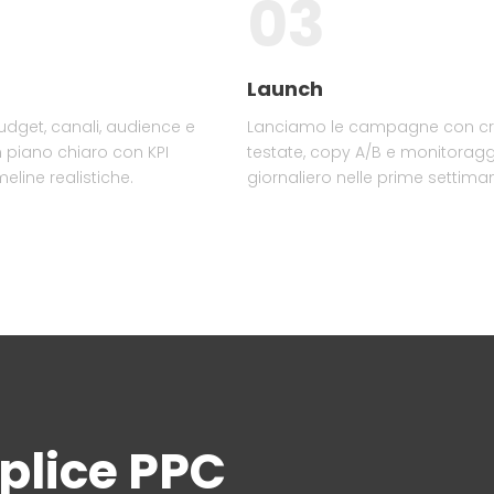
03
Launch
dget, canali, audience e
Lanciamo le campagne con cre
n piano chiaro con KPI
testate, copy A/B e monitorag
meline realistiche.
giornaliero nelle prime settima
mplice PPC