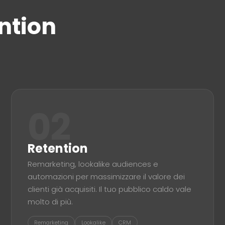
ntion
02
Retention
Remarketing, lookalike audiences e
automazioni per massimizzare il valore dei
clienti già acquisiti. Il tuo pubblico caldo vale
molto di più.
Remarketing
Lookalike
CRM