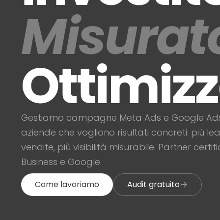
Misurat
Ottimizz
Gestiamo campagne Meta Ads e Google Ad
aziende che vogliono risultati concreti: più lea
vendite, più visibilità misurabile. Partner certi
Business e Google.
Come lavoriamo
Audit gratuito