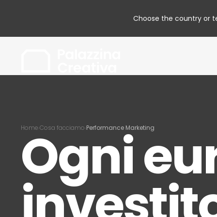
Choose the country or ter
Ogni eu
Home
Cosa facciamo
Performance Marketing
›
›
investit