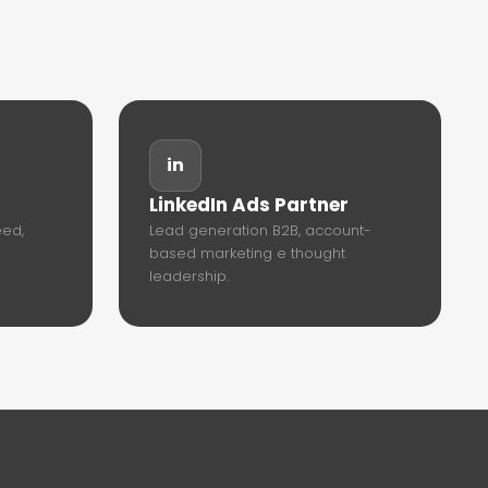
in
LinkedIn Ads Partner
eed,
Lead generation B2B, account-
based marketing e thought
leadership.