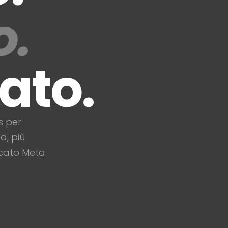
o.
ato.
s per
d, più
ficato Meta