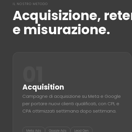
IL NOSTRO METODO
Acquisizione, rete
e misurazione.
01
Acquisition
Campagne di acquisizione su Meta e Google
per portare nuovi clienti qualificati, con CPL e
CPA ottimizzati settimana dopo settimana.
Meta Ads
Google Ads
Lead Gen