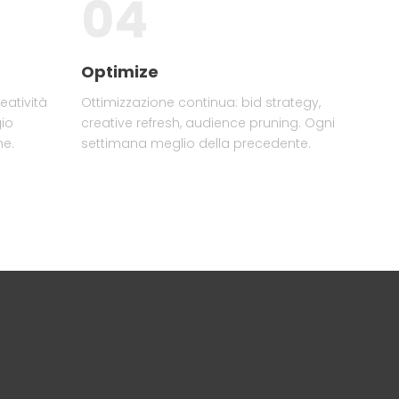
04
Optimize
atività
Ottimizzazione continua: bid strategy,
gio
creative refresh, audience pruning. Ogni
ne.
settimana meglio della precedente.