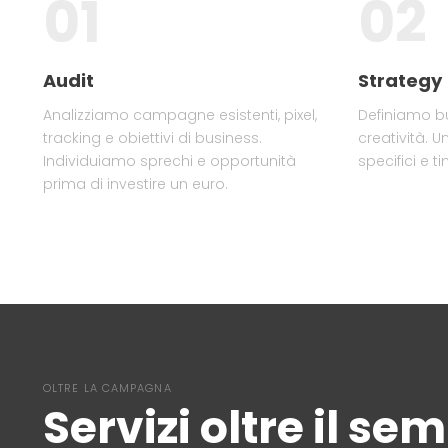
01
02
Audit
Strategy
Analizziamo campagne esistenti, pixel,
Definiamo bu
tracking e obiettivi di business.
creatività. U
Individuiamo sprechi e opportunità
specifici e ti
prima di investire un euro.
OLTRE LA CAMPAGNA
Servizi oltre il se