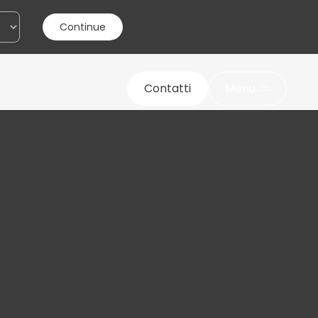
w
s
l
e
t
t
e
r
Continue
Contatti
Menu
nsento al trattamento dei miei dati personali
ensi della legge sulla
privacy
Invia il messaggio