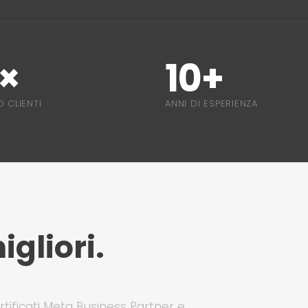
8×
10+
 CLIENTI
ANNI DI ESPERIENZA
gliori.
ificati Meta Business Partner e