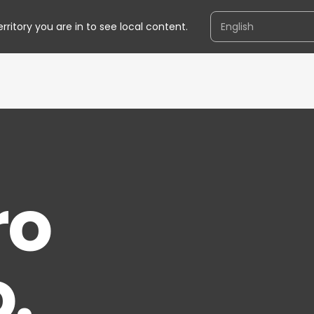
e
ritory you are in to see local content.
Acco
ai s
ro
o.