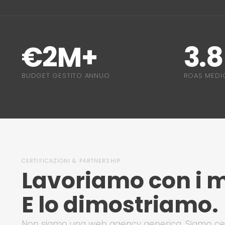
€2M+
3.
BUDGET GESTITO ANNUO
ROAS MEDIO
CERTIFICAZIONI & PARTNERSHIP
Lavoriamo con i mi
E lo dimostriamo.
Non siamo una web agency generica. Siamo cert