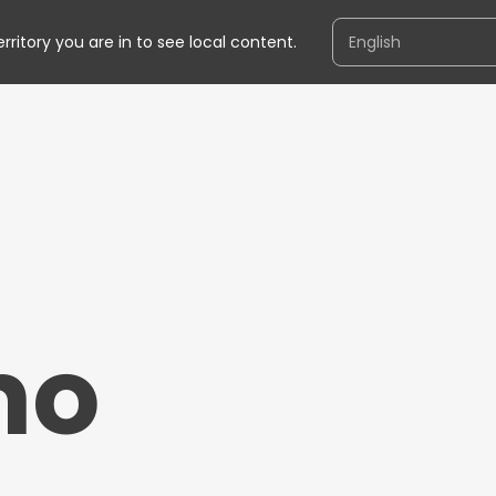
e
ritory you are in to see local content.
Acco
ai s
mo