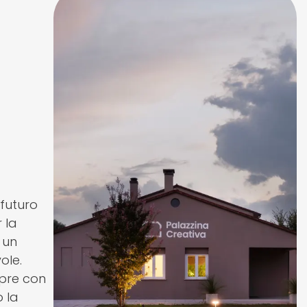
 futuro
 la
 un
ole.
pre con
o la