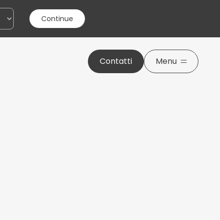
w
s
l
e
t
t
e
r
Continue
Contatti
Menu
nsento al trattamento dei miei dati personali
ensi della legge sulla
privacy
Invia il messaggio