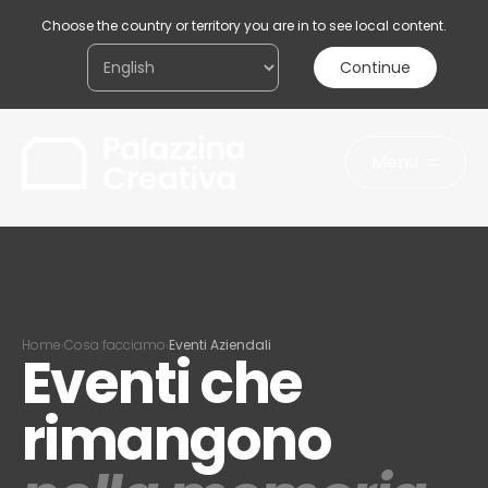
Choose the country or territory you are in to see local content.
Continue
Menu
Acconsento al trattamento dei miei dati
personali ai sensi della legge sulla
privacy
Invia il messaggio
Home
Cosa facciamo
Eventi Aziendali
›
›
Eventi che
rimangono