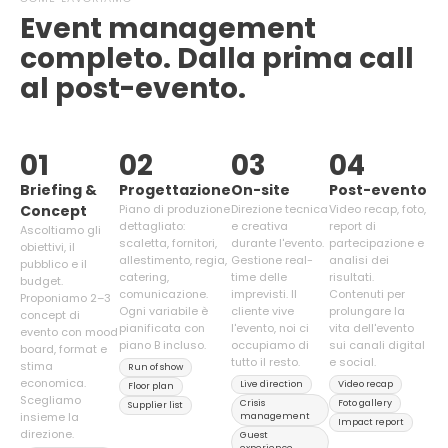
Event management
completo. Dalla prima call
al post-evento.
01
02
03
04
Briefing &
Progettazione
On-site
Post-evento
Concept
Piano di produzione
Direzione tecnica
Video recap, foto,
dettagliato:
e creativa
report di
Ascoltiamo gli
scaletta, fornitori,
durante l'evento.
partecipazione e
obiettivi, il
allestimento, regia,
Gestione real-
analisi dei
pubblico e il
catering,
time delle
risultati.
budget.
comunicazione.
imprevisti. Il
Contenuti per
Proponiamo 2–3
Ogni variabile è
cliente vive
prolungare la
concept di
pianificata con
l'evento, noi ci
vita dell'evento
evento con mood
piano B incluso.
occupiamo di
sui canali digital
board, format e
tutto il resto.
e social.
stima
Run of show
economica.
Live direction
Video recap
Floor plan
Scegliamo
Crisis
Foto gallery
Supplier list
insieme la
management
Impact report
direzione.
Guest