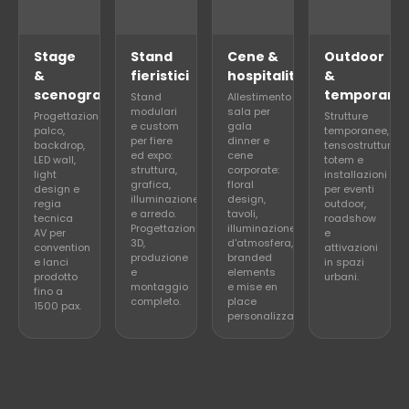
Stage
Stand
Cene &
Outdoor
&
fieristici
hospitality
&
scenografia
temporary
Stand
Allestimento
modulari
sala per
Progettazione
Strutture
e custom
gala
palco,
temporanee,
per fiere
dinner e
backdrop,
tensostrutture,
ed expo:
cene
LED wall,
totem e
struttura,
corporate:
light
installazioni
grafica,
floral
design e
per eventi
illuminazione
design,
regia
outdoor,
e arredo.
tavoli,
tecnica
roadshow
Progettazione
illuminazione
AV per
e
3D,
d'atmosfera,
convention
attivazioni
produzione
branded
e lanci
in spazi
e
elements
prodotto
urbani.
montaggio
e mise en
fino a
completo.
place
1500 pax.
personalizzata.