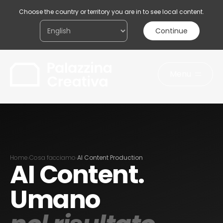
Choose the country or territory you are in to see local content.
Continue
Menu
Acconsento al trattamento dei miei dati
personali ai sensi della legge sulla
privacy
Invia il messaggio
Home
Cosa facciamo
AI Content Production
›
›
AI Content.
Umano