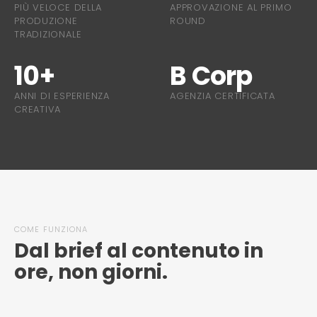
PIÙ VELOCE DELLA
APPROVAZIONE AL PRIMO
PRODUZIONE
ROUND
TRADIZIONALE
10+
B Corp
ANNI DI ESPERIENZA
AGENZIA CERTIFICATA
CREATIVA
COME FUNZIONA
Dal brief al contenuto in
ore, non giorni.