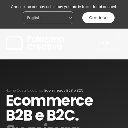
Choose the country or territory you are in to see local content.
Continue
Menu
Acconsento al trattamento dei miei dati
personali ai sensi della legge sulla
privacy
Invia il messaggio
Home
Cosa facciamo
Ecommerce B2B e B2C
›
›
Ecommerce
B2B e B2C.