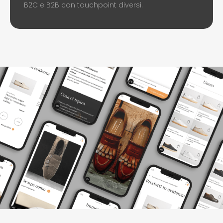
B2C e B2B con touchpoint diversi.