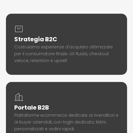
Strategia B2C
Costruiamo esperienze d'acquisto ottimizzate
per il consumatore finale: UX fluida, checkout
veloce, retention e upsell.
Portale B2B
Piattaforme ecommerce dedicate ai rivenditori e
ai buyer aziendali, con login dedicato, listini
personalizzati e ordini rapidi.